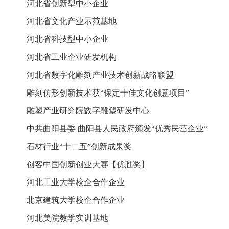
河北省创新型中小企业
河北省文化产业示范基地
河北省科技型中小企业
河北省工业企业研发机构
河北省数字化雕刻产业技术创新战略联盟
雕刻仿形创新技术获“保定十佳文化创意项目”
雕塑产业研究院数字雕塑研发中心
中共曲阳县委 曲阳县人民政府颁发“优秀民营企业”
石材行业“十二五”创新成果奖
创客中国创新创业大赛【优胜奖】
河北工业大学校企合作企业
北京建筑大学校企合作企业
河北美院教学实训基地