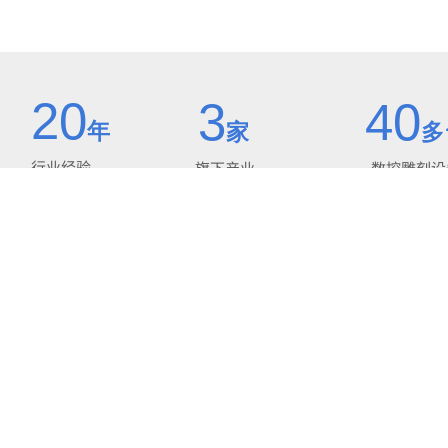
20
3
40
年
家
多
行业经验
旗下产业
数控雕刻设