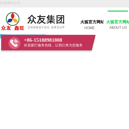
欢迎来到众友！
火狐官方网站-火狐HUOH
火狐官方网站
ABOUT US
HOME
+86-15188981808
欢迎拨打服务热线，让我们来为您服务